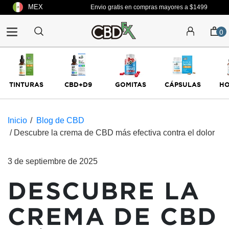
Ir
MEX
Envio gratis en compras mayores a $1499
directamente
al
0
contenido
TINTURAS
CBD+D9
GOMITAS
CÁPSULAS
H
Inicio
/
Blog de CBD
/
Descubre la crema de CBD más efectiva contra el dolor
3 de septiembre de 2025
DESCUBRE LA
CREMA DE CBD