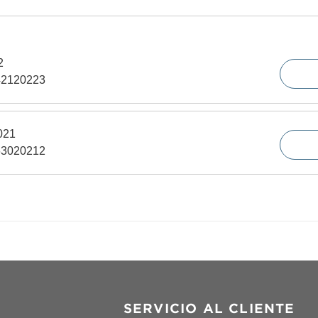
2
42120223
021
63020212
SERVICIO AL CLIENTE