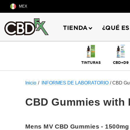
Ir
MEX
directamente
al
contenido
TIENDA
¿QUÉ ES
TINTURAS
CBD+D9
Inicio
/
INFORMES DE LABORATORIO
/
CBD Gum
CBD Gummies with M
Mens MV CBD Gummies - 1500mg