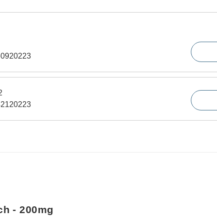
60920223
2
42120223
ch - 200mg